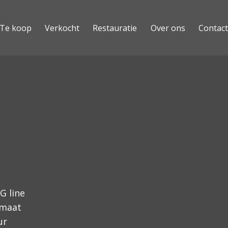
Te koop
Verkocht
Restauratie
Over ons
Contact
G line
omaat
ur