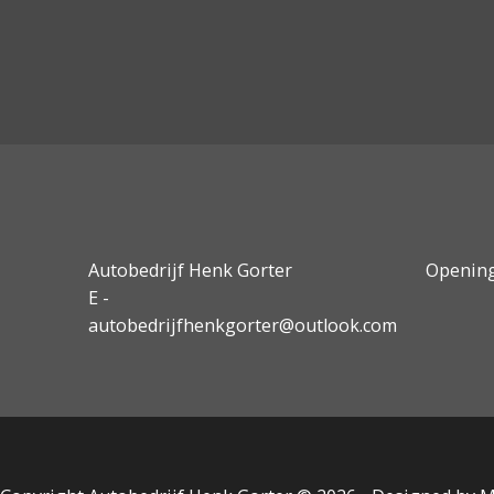
Autobedrijf Henk Gorter
Opening
E -
autobedrijfhenkgorter@outlook.com