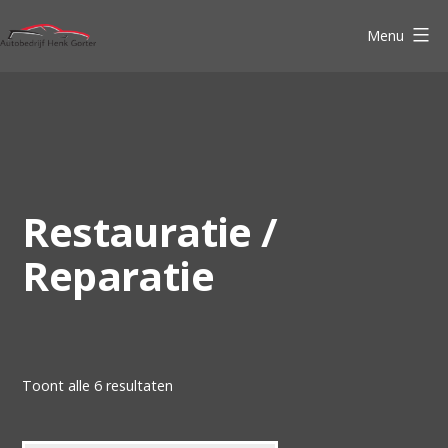
Ga
Menu
naar
Autobedrijf
de
Henk
inhoud
Gorter
Restauratie /
Reparatie
Gesorteerd
Toont alle 6 resultaten
op
nieuwste